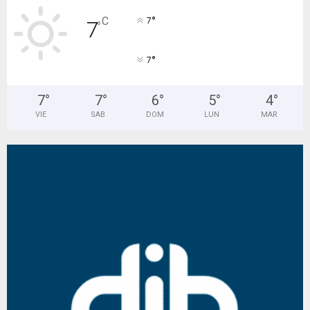
°
C
7
7
°
°
7
7
°
7
°
6
°
5
°
4
°
VIE
SAB
DOM
LUN
MAR