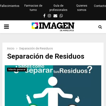
Farmacias de
Guía de
Quienes
Fallecimientos
Contacto
turno
profesionales
somos
Facebook
Instagram
Email
Whatsapp
PRIMARY
MENU
Inicio
Separación de Residuos
Separación de Residuos
Interés general