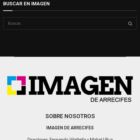
BUSCAR EN IMAGEN
S
e
a
S
r
c
E
h
f
A
o
r
R
:
C
H
SOBRE NOSOTROS
IMAGEN DE ARRECIFES
Directores: Fernando Vilaltella y Mabel Ullua