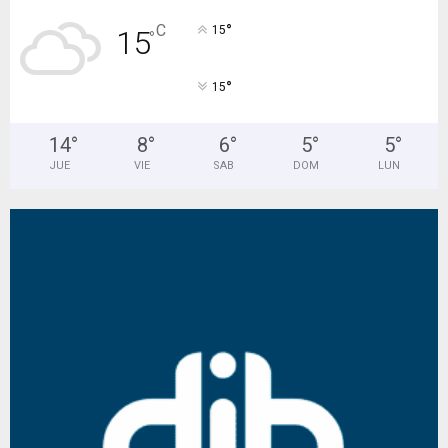
°
C
15
15
°
°
15
14
°
8
°
6
°
5
°
5
°
JUE
VIE
SAB
DOM
LUN