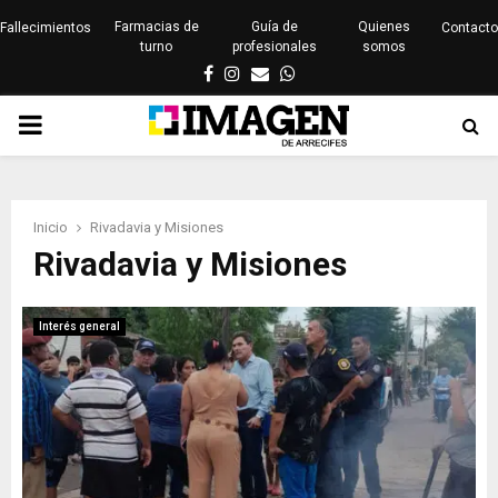
Farmacias de
Guía de
Quienes
Fallecimientos
Contacto
turno
profesionales
somos
Facebook
Instagram
Email
Whatsapp
PRIMARY
MENU
Inicio
Rivadavia y Misiones
Rivadavia y Misiones
Interés general