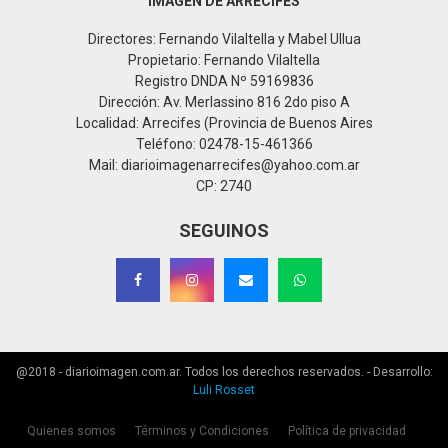
IMAGEN DE ARRECIFES
Directores: Fernando Vilaltella y Mabel Ullua
Propietario: Fernando Vilaltella
Registro DNDA Nº 59169836
Dirección: Av. Merlassino 816 2do piso A
Localidad: Arrecifes (Provincia de Buenos Aires
Teléfono: 02478-15-461366
Mail: diarioimagenarrecifes@yahoo.com.ar
CP: 2740
SEGUINOS
@2018 - diarioimagen.com.ar. Todos los derechos reservados. - Desarrollo:
Luli Rosset
Quienes somos
Términos y Condiciones
Política de privacidad