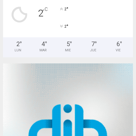
°
C
2
2
°
°
2
2
°
4
°
5
°
7
°
6
°
LUN
MAR
MIE
JUE
VIE