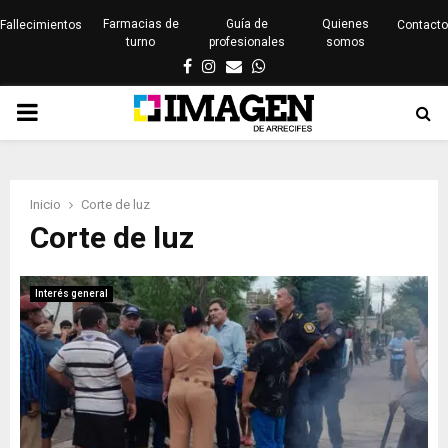
Farmacias de
Guía de
Quienes
Fallecimientos
Contacto
turno
profesionales
somos
Facebook
Instagram
Email
Whatsapp
PRIMARY
MENU
Inicio
Corte de luz
Corte de luz
Interés general