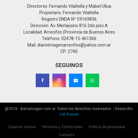
Directores: Fernando Vilaltella y Mabel Ullua
Propietario: Fernando Vilaltella
Registro DNDA Nº 59169836
Dirección: Av. Merlassino 816 2do piso A
Localidad: Arrecifes (Provincia de Buenos Aires
Teléfono: 02478-15-461366
Mail: diarioimagenarrecifes@yahoo.com.ar
CP: 2740
SEGUINOS
@2018 - diarioimagen.com.ar. Todos los derechos reservados. - Desarrollo:
Luli Rosset
Quienes somos
Términos y Condiciones
Política de privacidad
Contacto