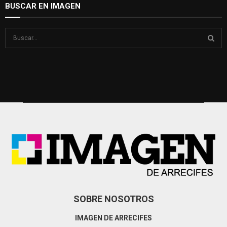
BUSCAR EN IMAGEN
S
e
a
S
r
c
E
h
f
A
o
r
R
:
C
H
SOBRE NOSOTROS
IMAGEN DE ARRECIFES