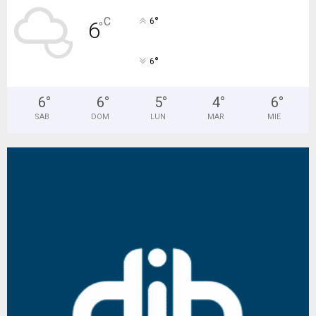
°
C
6
6
°
°
6
6
°
6
°
5
°
4
°
6
°
SAB
DOM
LUN
MAR
MIE