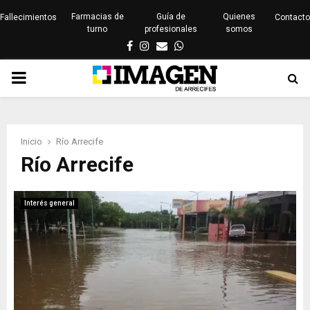
Farmacias de
Guía de
Quienes
Fallecimientos
Contacto
turno
profesionales
somos
Facebook
Instagram
Email
Whatsapp
PRIMARY
MENU
Inicio
Río Arrecife
Río Arrecife
Interés general