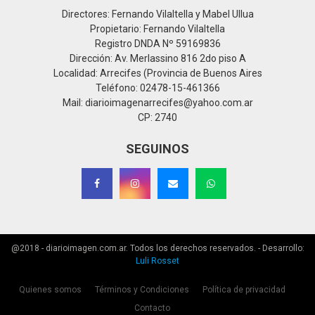
Directores: Fernando Vilaltella y Mabel Ullua
Propietario: Fernando Vilaltella
Registro DNDA Nº 59169836
Dirección: Av. Merlassino 816 2do piso A
Localidad: Arrecifes (Provincia de Buenos Aires
Teléfono: 02478-15-461366
Mail: diarioimagenarrecifes@yahoo.com.ar
CP: 2740
SEGUINOS
@2018 - diarioimagen.com.ar. Todos los derechos reservados. - Desarrollo:
Luli Rosset
Quienes somos
Términos y Condiciones
Política de privacidad
Contacto