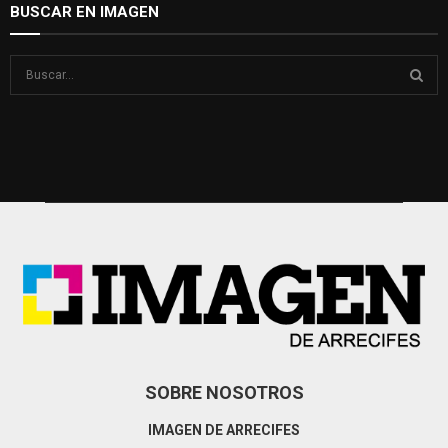
BUSCAR EN IMAGEN
S
e
a
S
r
c
E
h
f
A
o
r
R
:
C
H
SOBRE NOSOTROS
IMAGEN DE ARRECIFES