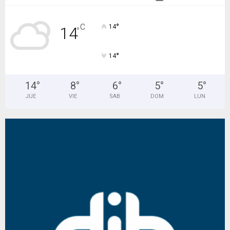
°
C
14
14
°
°
14
14
°
8
°
6
°
5
°
5
°
JUE
VIE
SAB
DOM
LUN