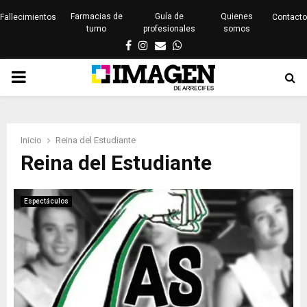
Farmacias de
Guía de
Quienes
Fallecimientos
Contacto
turno
profesionales
somos
Facebook
Instagram
Email
Whatsapp
PRIMARY
MENU
Inicio
Reina del Estudiante
Reina del Estudiante
Espectáculos