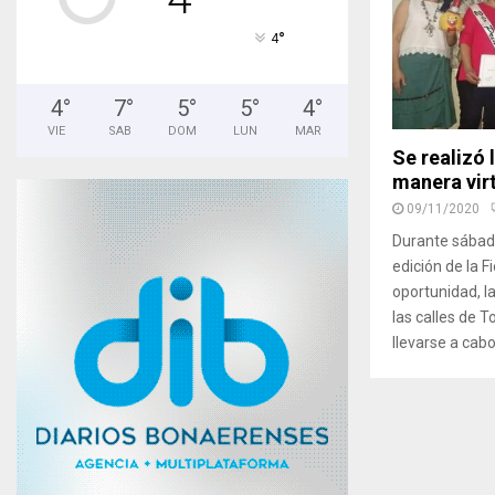
°
4
4
°
7
°
5
°
5
°
4
°
VIE
SAB
DOM
LUN
MAR
Se realizó 
manera vir
09/11/2020
Durante sábado
edición de la F
oportunidad, l
las calles de T
llevarse a cabo 