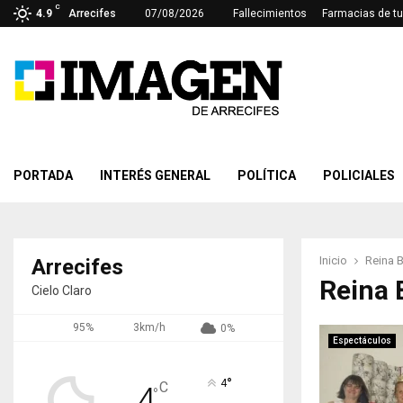
C
4.9
Arrecifes
07/08/2026
Fallecimientos
Farmacias de tu
PORTADA
INTERÉS GENERAL
POLÍTICA
POLICIALES
Inicio
Reina 
Arrecifes
Reina 
Cielo Claro
95%
3km/h
0%
Espectáculos
°
4
C
4
°