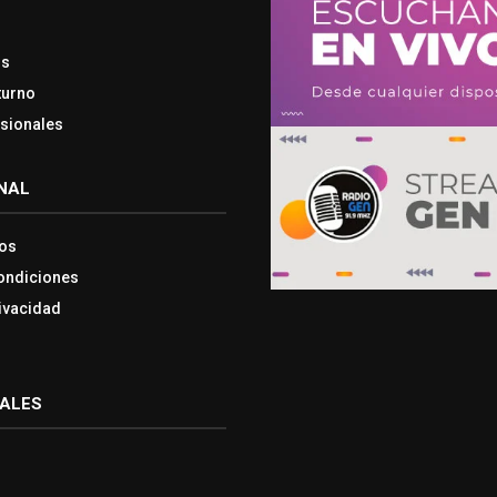
os
turno
esionales
NAL
os
ondiciones
rivacidad
IALES