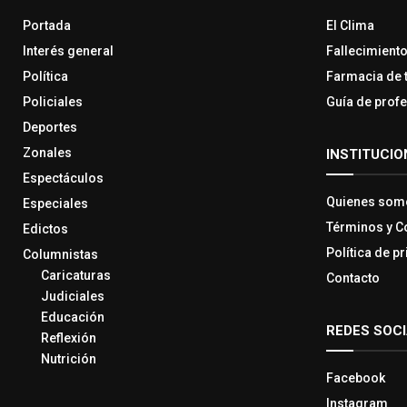
Portada
El Clima
Interés general
Fallecimient
Política
Farmacia de 
Policiales
Guía de prof
Deportes
Zonales
INSTITUCIO
Espectáculos
Quienes som
Especiales
Términos y C
Edictos
Política de p
Columnistas
Caricaturas
Contacto
Judiciales
Educación
REDES SOC
Reflexión
Nutrición
Facebook
Instagram