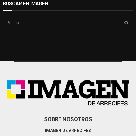
BUSCAR EN IMAGEN
S
e
a
S
r
c
E
h
f
A
o
r
R
:
C
H
SOBRE NOSOTROS
IMAGEN DE ARRECIFES