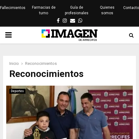
Farmacias de
Guía de
Quienes
Fallecimientos
Contacto
turno
profesionales
somos
Facebook
Instagram
Email
Whatsapp
PRIMARY
MENU
Inicio
Reconocimientos
Reconocimientos
Deportes