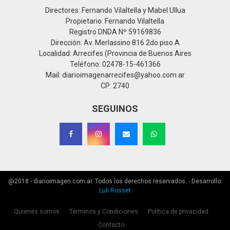
Directores: Fernando Vilaltella y Mabel Ullua
Propietario: Fernando Vilaltella
Registro DNDA Nº 59169836
Dirección: Av. Merlassino 816 2do piso A
Localidad: Arrecifes (Provincia de Buenos Aires
Teléfono: 02478-15-461366
Mail: diarioimagenarrecifes@yahoo.com.ar
CP: 2740
SEGUINOS
@2018 - diarioimagen.com.ar. Todos los derechos reservados. - Desarrollo:
Luli Rosset
Quienes somos
Términos y Condiciones
Política de privacidad
Contacto