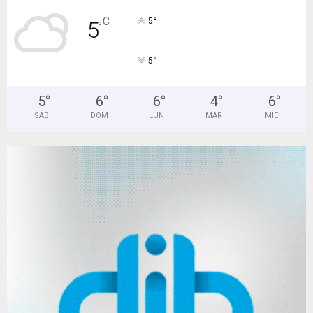
°
C
5
5
°
°
5
5
°
6
°
6
°
4
°
6
°
SAB
DOM
LUN
MAR
MIE