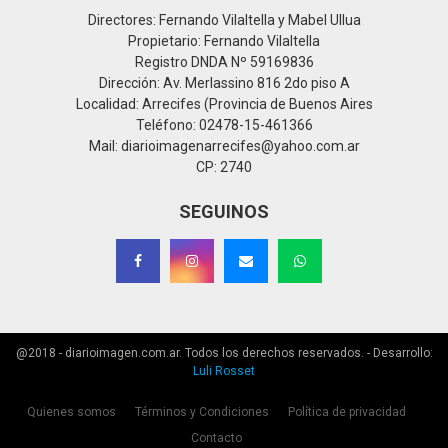
Directores: Fernando Vilaltella y Mabel Ullua
Propietario: Fernando Vilaltella
Registro DNDA Nº 59169836
Dirección: Av. Merlassino 816 2do piso A
Localidad: Arrecifes (Provincia de Buenos Aires
Teléfono: 02478-15-461366
Mail: diarioimagenarrecifes@yahoo.com.ar
CP: 2740
SEGUINOS
@2018 - diarioimagen.com.ar. Todos los derechos reservados. - Desarrollo:
Luli Rosset
Quienes somos
Términos y Condiciones
Política de privacidad
Contacto