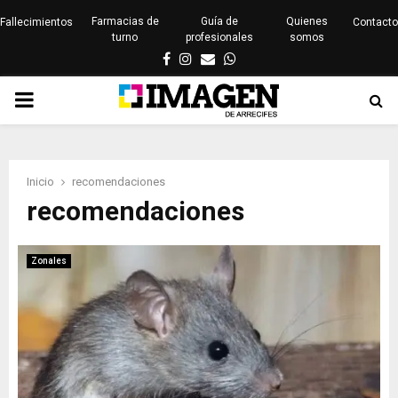
Farmacias de
Guía de
Quienes
Fallecimientos
Contacto
turno
profesionales
somos
Facebook
Instagram
Email
Whatsapp
PRIMARY
MENU
Inicio
recomendaciones
recomendaciones
Zonales