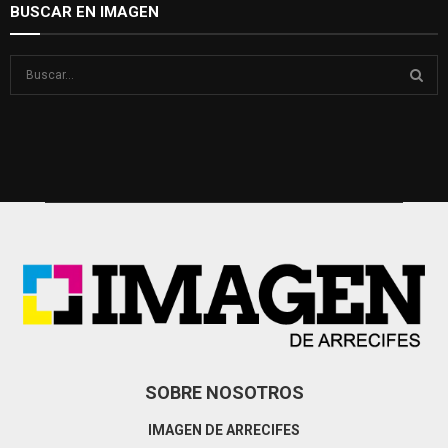
BUSCAR EN IMAGEN
S
e
a
S
r
c
E
h
f
A
o
r
R
:
C
H
SOBRE NOSOTROS
IMAGEN DE ARRECIFES