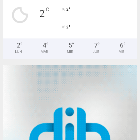
°
C
2
2
°
°
2
2
°
4
°
5
°
7
°
6
°
LUN
MAR
MIE
JUE
VIE