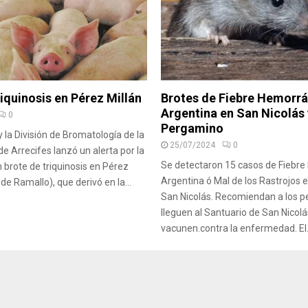
iquinosis en Pérez Millán
Brotes de Fiebre Hemorr
Argentina en San Nicolás 
0
Pergamino
y la División de Bromatología de la
25/07/2024
0
e Arrecifes lanzó un alerta por la
Se detectaron 15 casos de Fiebr
n brote de triquinosis en Pérez
Argentina ó Mal de los Rastrojos
 de Ramallo), que derivó en la...
San Nicolás. Recomiendan a los p
lleguen al Santuario de San Nicol
vacunen.contra la enfermedad. El.