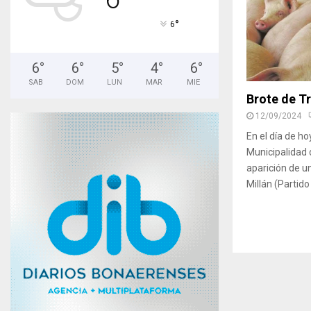
°
6
6
°
6
°
5
°
4
°
6
°
SAB
DOM
LUN
MAR
MIE
Brote de Tr
12/09/2024
En el día de ho
Municipalidad d
aparición de u
Millán (Partido