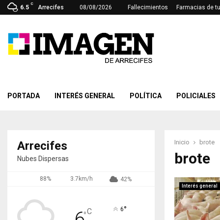
C
6.5
Arrecifes
08/08/2026
Fallecimientos
Farmacias de t
PORTADA
INTERÉS GENERAL
POLÍTICA
POLICIALES
Inicio
brote
Arrecifes
brote
Nubes Dispersas
88%
3.7km/h
42%
Interés general
°
6
C
6
°