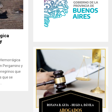
r
R
:
C
H
ágica
y
e Hemorrágica
 en Pergamino y
eregrinos que
ás que se
..