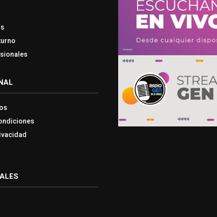
os
turno
esionales
NAL
os
ondiciones
rivacidad
IALES