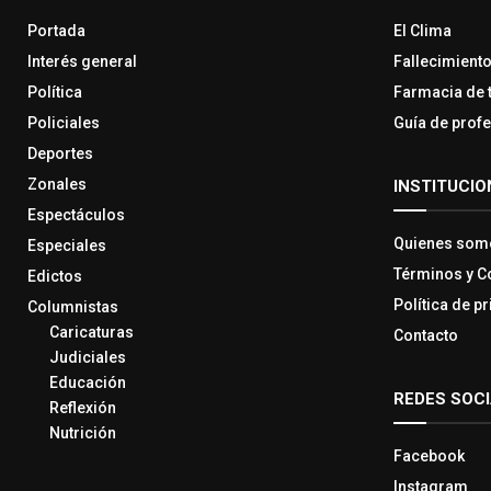
Portada
El Clima
Interés general
Fallecimient
Política
Farmacia de 
Policiales
Guía de prof
Deportes
Zonales
INSTITUCIO
Espectáculos
Quienes som
Especiales
Términos y C
Edictos
Política de p
Columnistas
Caricaturas
Contacto
Judiciales
Educación
REDES SOC
Reflexión
Nutrición
Facebook
Instagram