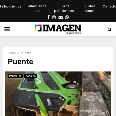
Farmacias de
Guía de
Quienes
Fallecimientos
Contacto
turno
profesionales
somos
Facebook
Instagram
Email
Whatsapp
PRIMARY
MENU
Inicio
Puente
Puente
Policiales
Zonales