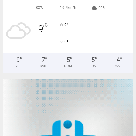
83%
10.7km/h
99%
°
C
9
9
°
°
9
9
°
7
°
5
°
5
°
4
°
VIE
SAB
DOM
LUN
MAR