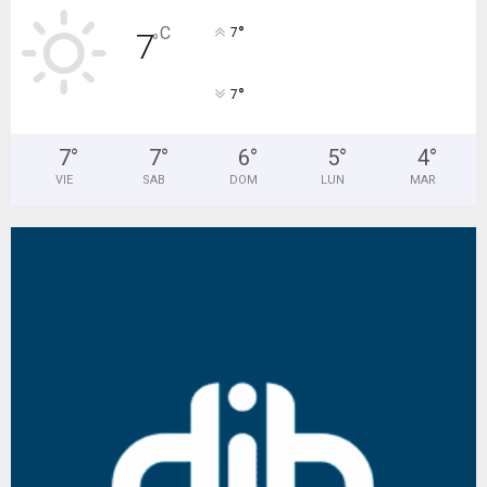
°
C
7
7
°
°
7
7
°
7
°
6
°
5
°
4
°
VIE
SAB
DOM
LUN
MAR