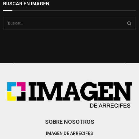
BUSCAR EN IMAGEN
S
e
a
S
r
c
E
h
f
A
o
r
R
:
C
H
SOBRE NOSOTROS
IMAGEN DE ARRECIFES