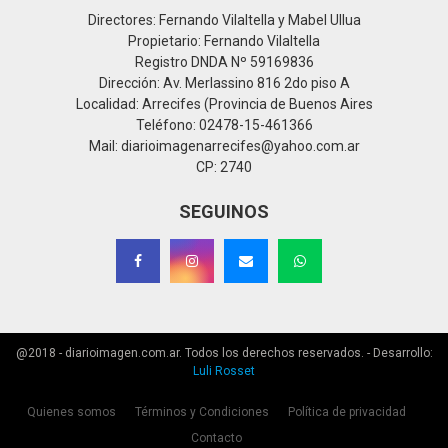
Directores: Fernando Vilaltella y Mabel Ullua
Propietario: Fernando Vilaltella
Registro DNDA Nº 59169836
Dirección: Av. Merlassino 816 2do piso A
Localidad: Arrecifes (Provincia de Buenos Aires
Teléfono: 02478-15-461366
Mail: diarioimagenarrecifes@yahoo.com.ar
CP: 2740
SEGUINOS
@2018 - diarioimagen.com.ar. Todos los derechos reservados. - Desarrollo:
Luli Rosset
Quienes somos
Términos y Condiciones
Política de privacidad
Contacto