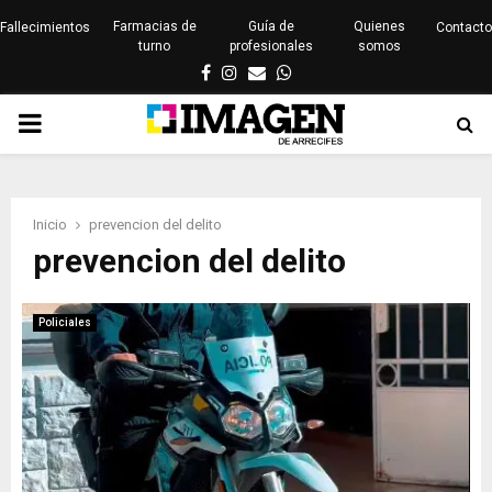
Farmacias de
Guía de
Quienes
Fallecimientos
Contacto
turno
profesionales
somos
Facebook
Instagram
Email
Whatsapp
PRIMARY
MENU
Inicio
prevencion del delito
prevencion del delito
Policiales