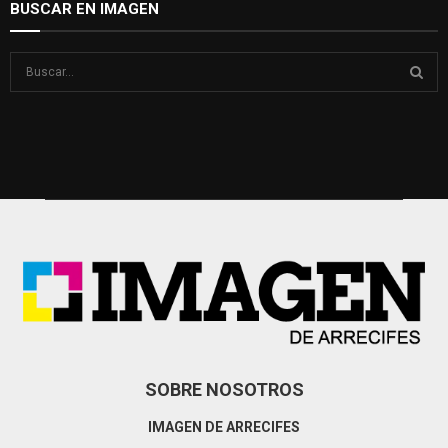
BUSCAR EN IMAGEN
S
e
a
S
r
c
E
h
f
A
o
r
R
:
C
H
SOBRE NOSOTROS
IMAGEN DE ARRECIFES