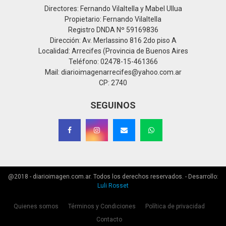
Directores: Fernando Vilaltella y Mabel Ullua
Propietario: Fernando Vilaltella
Registro DNDA Nº 59169836
Dirección: Av. Merlassino 816 2do piso A
Localidad: Arrecifes (Provincia de Buenos Aires
Teléfono: 02478-15-461366
Mail: diarioimagenarrecifes@yahoo.com.ar
CP: 2740
SEGUINOS
@2018 - diarioimagen.com.ar. Todos los derechos reservados. - Desarrollo:
Luli Rosset
Quienes somos
Términos y Condiciones
Política de privacidad
Contacto