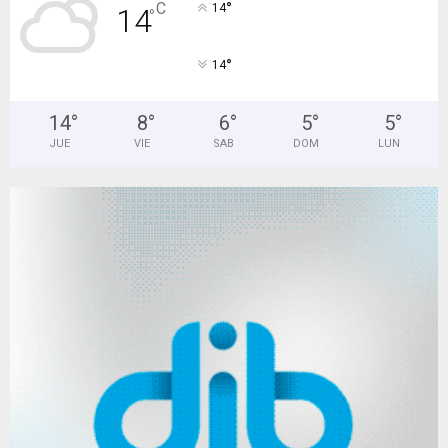
°
C
14
14
°
°
14
14
°
8
°
6
°
5
°
5
°
JUE
VIE
SAB
DOM
LUN