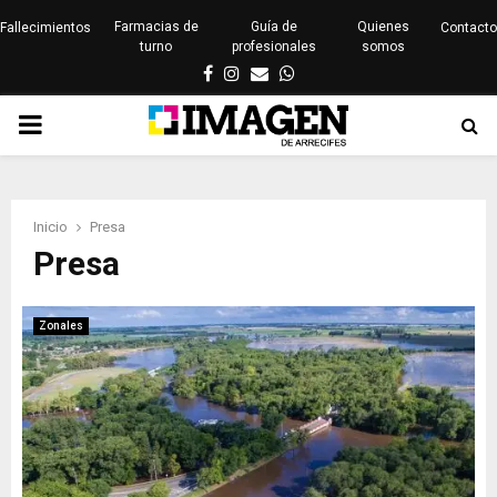
Farmacias de
Guía de
Quienes
Fallecimientos
Contacto
turno
profesionales
somos
Facebook
Instagram
Email
Whatsapp
PRIMARY
MENU
Inicio
Presa
Presa
Zonales