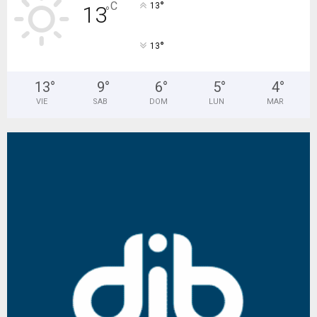
°
C
13
13
°
°
13
13
°
9
°
6
°
5
°
4
°
VIE
SAB
DOM
LUN
MAR