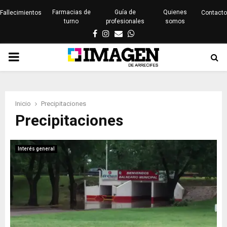
Farmacias de
Guía de
Quienes
Fallecimientos
Contacto
turno
profesionales
somos
Facebook
Instagram
Email
Whatsapp
PRIMARY
MENU
Inicio
Precipitaciones
Precipitaciones
Interés general