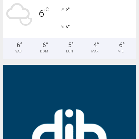
°
C
6
6
°
°
6
6
°
6
°
5
°
4
°
6
°
SAB
DOM
LUN
MAR
MIE