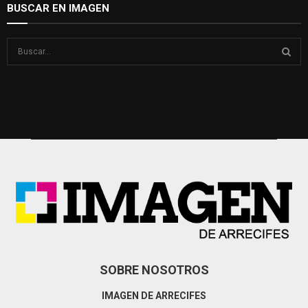
BUSCAR EN IMAGEN
S
e
a
S
r
c
E
h
f
A
o
r
R
:
C
H
SOBRE NOSOTROS
IMAGEN DE ARRECIFES