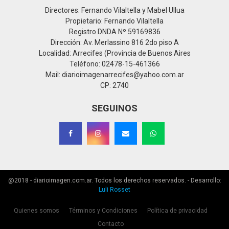
Directores: Fernando Vilaltella y Mabel Ullua
Propietario: Fernando Vilaltella
Registro DNDA Nº 59169836
Dirección: Av. Merlassino 816 2do piso A
Localidad: Arrecifes (Provincia de Buenos Aires
Teléfono: 02478-15-461366
Mail: diarioimagenarrecifes@yahoo.com.ar
CP: 2740
SEGUINOS
@2018 - diarioimagen.com.ar. Todos los derechos reservados. - Desarrollo:
Luli Rosset
Quienes somos
Términos y Condiciones
Política de privacidad
Contacto