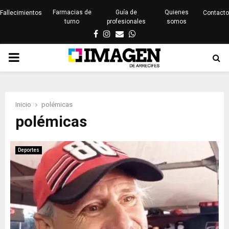
Farmacias de
Guía de
Quienes
Fallecimientos
Contacto
turno
profesionales
somos
Facebook
Instagram
Email
Whatsapp
PRIMARY
MENU
Inicio
polémicas
polémicas
Deportes