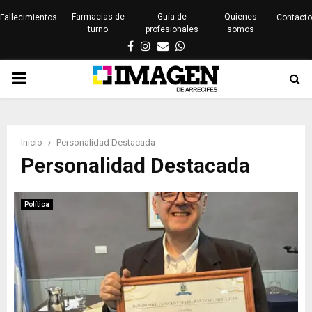
Farmacias de
Guía de
Quienes
Fallecimientos
Contacto
turno
profesionales
somos
Facebook
Instagram
Email
Whatsapp
PRIMARY
MENU
Inicio
Personalidad Destacada
Personalidad Destacada
Política