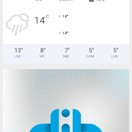
100%
°
C
14
14
°
°
14
13
°
8
°
7
°
5
°
5
°
JUE
VIE
SAB
DOM
LUN