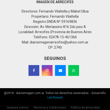
IMAGEN DE ARRECIFES
Directores: Fernando Vilaltella y Mabel Ullua
Propietario: Fernando Vilaltella
Registro DNDA Nº 59169836
Dirección: Av. Merlassino 816 2do piso A
Localidad: Arrecifes (Provincia de Buenos Aires
Teléfono: 02478-15-461366
Mail: diarioimagenarrecifes@yahoo.com.ar
CP: 2740
SEGUINOS
@2018 - diarioimagen.com.ar. Todos los derechos reservados. - Desarrollo:
Luli Rosset
Quienes somos
Términos y Condiciones
Política de privacidad