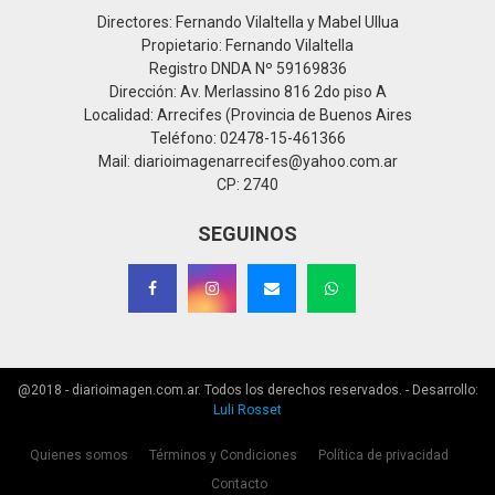
Directores: Fernando Vilaltella y Mabel Ullua
Propietario: Fernando Vilaltella
Registro DNDA Nº 59169836
Dirección: Av. Merlassino 816 2do piso A
Localidad: Arrecifes (Provincia de Buenos Aires
Teléfono: 02478-15-461366
Mail: diarioimagenarrecifes@yahoo.com.ar
CP: 2740
SEGUINOS
@2018 - diarioimagen.com.ar. Todos los derechos reservados. - Desarrollo:
Luli Rosset
Quienes somos
Términos y Condiciones
Política de privacidad
Contacto