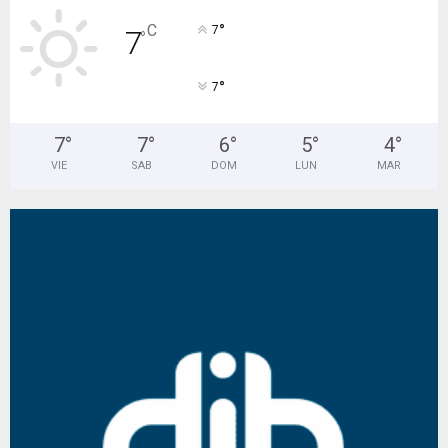
°
C
7
7
°
°
7
7
°
7
°
6
°
5
°
4
°
VIE
SAB
DOM
LUN
MAR