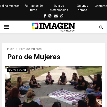
Farmacias de
Guía de
Quienes
Fallecimientos
Contacto
turno
profesionales
somos
Facebook
Instagram
Email
Whatsapp
PRIMARY
MENU
Inicio
Paro de Mujeres
Paro de Mujeres
Interés general