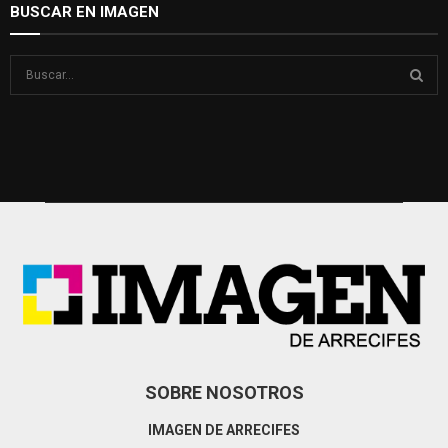
BUSCAR EN IMAGEN
S
e
a
S
r
c
E
h
f
A
o
r
R
:
C
H
SOBRE NOSOTROS
IMAGEN DE ARRECIFES