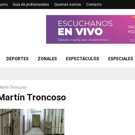
turno
Guía de profesionales
Quienes somos
Contacto
DEPORTES
ZONALES
ESPECTÁCULOS
ESPECIALES
Martín Troncoso
Martín Troncoso