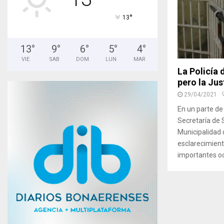
°
13
13
°
9
°
6
°
5
°
4
°
VIE
SAB
DOM
LUN
MAR
La Policía 
pero la Just
29/04/2021
En un parte de 
Secretaría de 
Municipalidad 
esclarecimient
importantes ocu