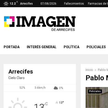
C
12.2
Arrecifes
07/08/2026
Fallecimientos
Farmacias de 
PORTADA
INTERÉS GENERAL
POLÍTICA
POLICIALES
Inicio
Pablo 
Arrecifes
Pablo 
Cielo Claro
52%
3.6km/h
0%
Policiales
°
13
C
13
°