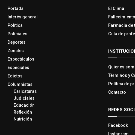
Portada
El Clima
Interés general
Fallecimient
Política
Farmacia de 
Policiales
Guía de prof
Deportes
Zonales
INSTITUCIO
Espectáculos
Quienes som
Especiales
Términos y C
Edictos
Política de p
Columnistas
Caricaturas
Contacto
Judiciales
Educación
REDES SOC
Reflexión
Nutrición
Facebook
Instagram