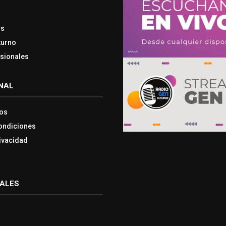
os
turno
esionales
NAL
os
ondiciones
rivacidad
IALES