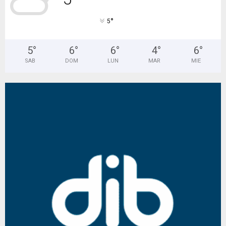
°
5
5
°
6
°
6
°
4
°
6
°
SAB
DOM
LUN
MAR
MIE