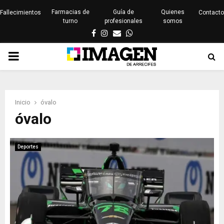
Farmacias de
Guía de
Quienes
Fallecimientos
Contacto
turno
profesionales
somos
Facebook
Instagram
Email
Whatsapp
PRIMARY
MENU
Inicio
óvalo
óvalo
Deportes