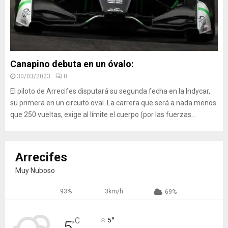
Canapino debuta en un óvalo:
30/03/2023
0
El piloto de Arrecifes disputará su segunda fecha en la Indycar,
su primera en un circuito oval. La carrera que será a nada menos
que 250 vueltas, exige al límite el cuerpo (por las fuerzas...
Arrecifes
Muy Nuboso
93%
3km/h
69%
°
C
5
5
°