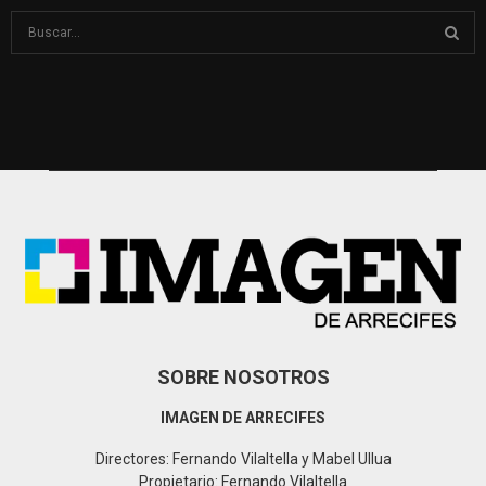
S
e
a
S
r
c
E
h
f
A
o
r
R
:
C
H
SOBRE NOSOTROS
IMAGEN DE ARRECIFES
Directores: Fernando Vilaltella y Mabel Ullua
Propietario: Fernando Vilaltella