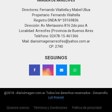
IMAGEN DE ARRECIFES
Directores: Fernando Vilaltella y Mabel Ullua
Propietario: Fernando Vilaltella
Registro DNDA Nº 59169836
Dirección: Av. Merlassino 816 2do piso A
Localidad: Arrecifes (Provincia de Buenos Aires
Teléfono: 02478-15-461366
Mail: diarioimagenarrecifes@yahoo.com.ar
CP: 2740
SEGUINOS
@2018 - diarioimagen.com.ar. Todos los derechos reservados. - Desarrollo:
Luli Rosset
Quienes somos
Términos y Condiciones
Política de privacidad