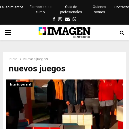
Farmacias de
Guía de
Quienes
Fallecimientos
Contacto
turno
profesionales
somos
Facebook
Instagram
Email
Whatsapp
PRIMARY
MENU
Inicio
nuevos juegos
nuevos juegos
Interés general