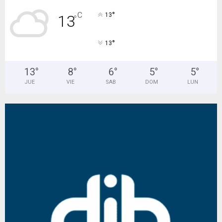
°
C
13
13
°
°
13
13
°
8
°
6
°
5
°
5
°
JUE
VIE
SAB
DOM
LUN