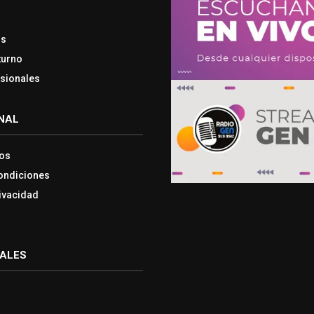
os
turno
esionales
NAL
os
ondiciones
rivacidad
IALES