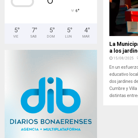
°
6
5
°
7
°
5
°
5
°
4
°
VIE
SAB
DOM
LUN
MAR
La Municip
a los jardi
15/08/2025
En un esfuerzo
educativo local
dos jardines de
Cumbre y Villa
distintas entre