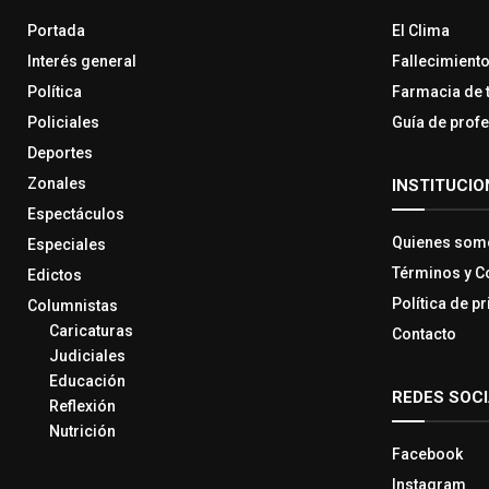
Portada
El Clima
Interés general
Fallecimient
Política
Farmacia de 
Policiales
Guía de prof
Deportes
Zonales
INSTITUCIO
Espectáculos
Quienes som
Especiales
Términos y C
Edictos
Política de p
Columnistas
Caricaturas
Contacto
Judiciales
Educación
REDES SOC
Reflexión
Nutrición
Facebook
Instagram