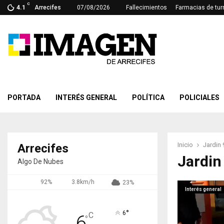
C
4.1
Arrecifes
07/08/2026
Fallecimientos
Farmacias de tur
PORTADA
INTERÉS GENERAL
POLÍTICA
POLICIALES
Inicio
Jardin 
Arrecifes
Jardin
Algo De Nubes
92%
3.8km/h
23%
Interés general
°
6
C
6
°