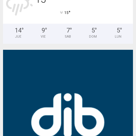
°
15
14
°
9
°
7
°
5
°
5
°
JUE
VIE
SAB
DOM
LUN