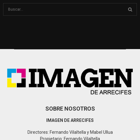
S
e
a
S
r
c
E
h
f
A
o
r
R
:
C
H
SOBRE NOSOTROS
IMAGEN DE ARRECIFES
Directores: Fernando Vilaltella y Mabel Ullua
Propietario: Fernando Vilaltella