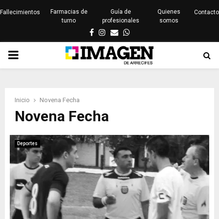
Farmacias de
Guía de
Quienes
Fallecimientos
Contacto
turno
profesionales
somos
Facebook
Instagram
Email
Whatsapp
PRIMARY
MENU
Inicio
Novena Fecha
Novena Fecha
Deportes