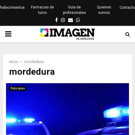
Farmacias de
Guía de
Quienes
Fallecimientos
Contacto
turno
profesionales
somos
Facebook
Instagram
Email
Whatsapp
PRIMARY
MENU
Inicio
mordedura
mordedura
Policiales