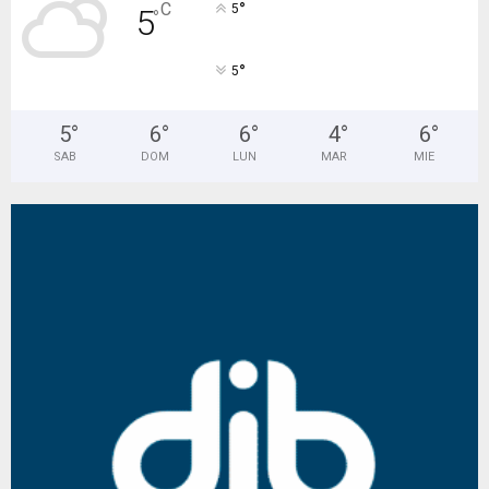
°
C
5
5
°
°
5
5
°
6
°
6
°
4
°
6
°
SAB
DOM
LUN
MAR
MIE