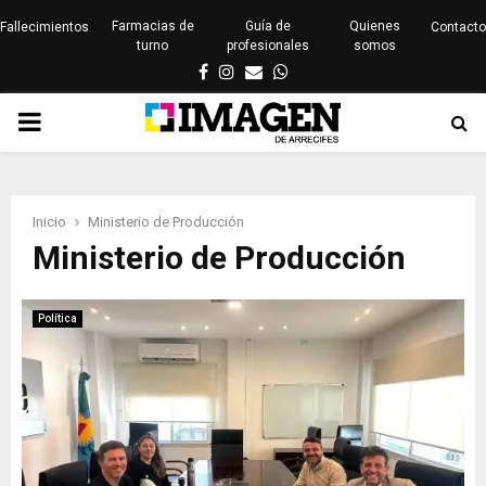
Farmacias de
Guía de
Quienes
Fallecimientos
Contacto
turno
profesionales
somos
Facebook
Instagram
Email
Whatsapp
PRIMARY
MENU
Inicio
Ministerio de Producción
Ministerio de Producción
Política