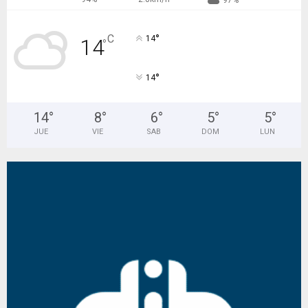
97%
°
C
14
14
°
°
14
14
°
8
°
6
°
5
°
5
°
JUE
VIE
SAB
DOM
LUN