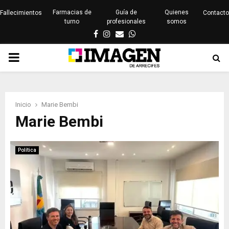
Farmacias de
Guía de
Quienes
Fallecimientos
Contacto
turno
profesionales
somos
Facebook
Instagram
Email
Whatsapp
PRIMARY
MENU
Inicio
Marie Bembi
Marie Bembi
Política