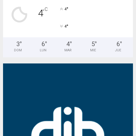
°
C
4
4
°
°
4
3
°
6
°
4
°
5
°
6
°
DOM
LUN
MAR
MIE
JUE