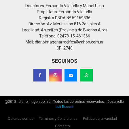
Directores: Fernando Vilaltella y Mabel Ullua
Propietario: Fernando Vilaltella
Registro DNDA Nº 59169836
Dirección: Av. Merlassino 816 2do piso A
Localidad: Arrecifes (Provincia de Buenos Aires
Teléfono: 02478-15-461366
Mail: diarioimagenarrecifes@yahoo.com.ar
CP: 2740
SEGUINOS
@2018 - diarioimagen.com.ar. Todos los derechos reservados. - Desarrollo:
Luli Rosset
Quienes somos
Términos y Condiciones
Política de privacidad
Contacto