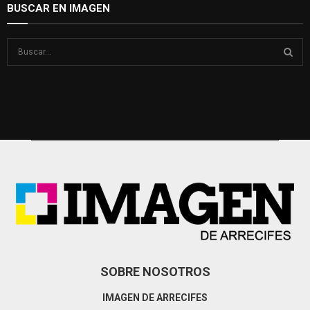
BUSCAR EN IMAGEN
S
e
a
S
r
c
E
h
f
A
o
r
R
:
C
H
SOBRE NOSOTROS
IMAGEN DE ARRECIFES