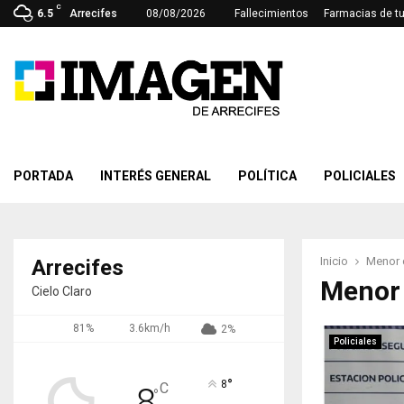
C
6.5
Arrecifes
08/08/2026
Fallecimientos
Farmacias de t
PORTADA
INTERÉS GENERAL
POLÍTICA
POLICIALES
Inicio
Menor 
Arrecifes
Menor
Cielo Claro
81%
3.6km/h
2%
Policiales
°
8
C
8
°