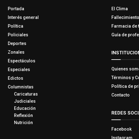
Portada
El Clima
Interés general
Fallecimient
Política
Farmacia de 
Policiales
Guía de prof
Deportes
Zonales
INSTITUCIO
Espectáculos
Quienes som
Especiales
Términos y C
Edictos
Política de p
Columnistas
Caricaturas
Contacto
Judiciales
Educación
REDES SOC
Reflexión
Nutrición
Facebook
Instagram