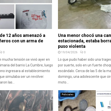
de 12 años amenazó a
Una menor chocó una ca
eros con un arma de
estacionada, estaba borr
puso violenta
0
19/04/2026
0
 mucha tensión se vivió ayer en
Lo que pudo haber sido una traged
imaria del barrio La Cumbre, luego
por suerte, solo en un fuerte choq
no ingresara al establecimiento
escándalo. Cerca de las 5 de la m
que simulaba ser un revólver.
domingo, una adolescente que cir
ron las...
moto...
Policiales