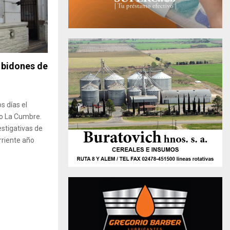
 bidones de
s días el
to La Cumbre.
estigativas de
rriente año