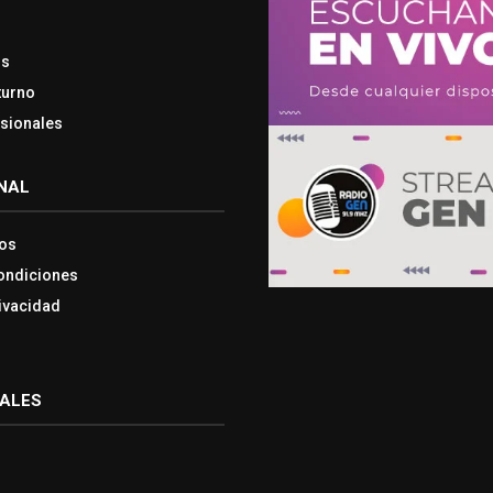
os
turno
esionales
NAL
os
ondiciones
rivacidad
IALES