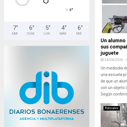
°
8
7
°
6
°
5
°
4
°
6
°
SAB
DOM
LUN
MAR
MIE
Un alumno 
sus compañ
juguete
24/04/2026
Un mediodía de
una escuela pr
de que un alum
con un objeto 
Según confirma
Policiales