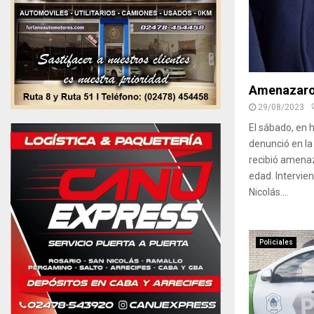
Amenazaron
29/08/2023
El sábado, en 
denunció en la
recibió amena
edad. Intervien
Nicolás....
Policiales