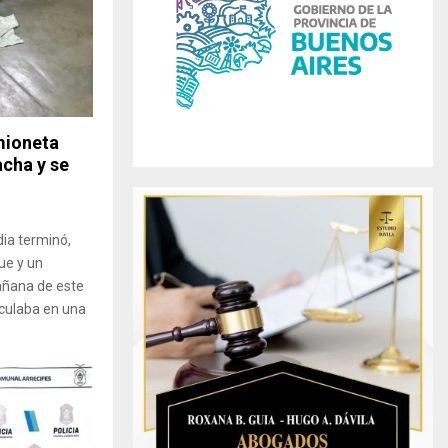
r
R
:
C
H
mioneta
acha y se
ia terminó,
ue y un
añana de este
culaba en una