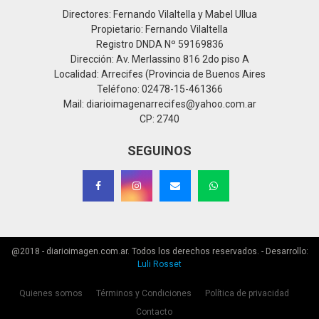
Directores: Fernando Vilaltella y Mabel Ullua
Propietario: Fernando Vilaltella
Registro DNDA Nº 59169836
Dirección: Av. Merlassino 816 2do piso A
Localidad: Arrecifes (Provincia de Buenos Aires
Teléfono: 02478-15-461366
Mail: diarioimagenarrecifes@yahoo.com.ar
CP: 2740
SEGUINOS
@2018 - diarioimagen.com.ar. Todos los derechos reservados. - Desarrollo:
Luli Rosset
Quienes somos
Términos y Condiciones
Política de privacidad
Contacto