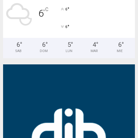
°
C
6
6
°
°
6
6
°
6
°
5
°
4
°
6
°
SAB
DOM
LUN
MAR
MIE