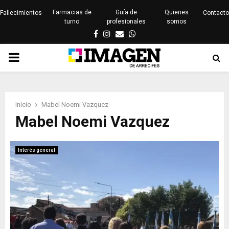
Farmacias de
Guía de
Quienes
Fallecimientos
Contacto
turno
profesionales
somos
Facebook
Instagram
Email
Whatsapp
PRIMARY
MENU
Inicio
Mabel Noemi Vazquez
Mabel Noemi Vazquez
Interés general