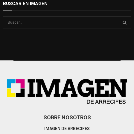
BUSCAR EN IMAGEN
S
e
a
S
r
c
E
h
f
A
o
r
R
:
C
H
SOBRE NOSOTROS
IMAGEN DE ARRECIFES