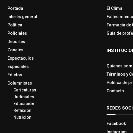
Portada
El Clima
Interés general
Fallecimient
Política
Farmacia de 
Policiales
Guía de prof
Deportes
Zonales
INSTITUCIO
Espectáculos
Quienes som
Especiales
Términos y C
Edictos
Política de p
Columnistas
Caricaturas
Contacto
Judiciales
Educación
REDES SOC
Reflexión
Nutrición
Facebook
Instagram