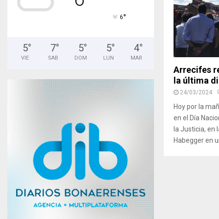
°
6
5
°
7
°
5
°
5
°
4
°
VIE
SAB
DOM
LUN
MAR
Arrecifes r
la última d
24/03/2024
Hoy por la maña
en el Día Naci
la Justicia, e
Habegger en un