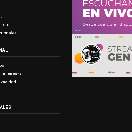
os
turno
esionales
NAL
os
ondiciones
rivacidad
IALES