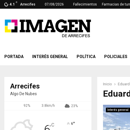
C
4.1
Arrecifes
07/08/2026
Fallecimientos
Farmacias de tur
PORTADA
INTERÉS GENERAL
POLÍTICA
POLICIALES
Inicio
Eduardo
Arrecifes
Eduard
Algo De Nubes
92%
3.8km/h
23%
Interés general
°
6
C
6
°