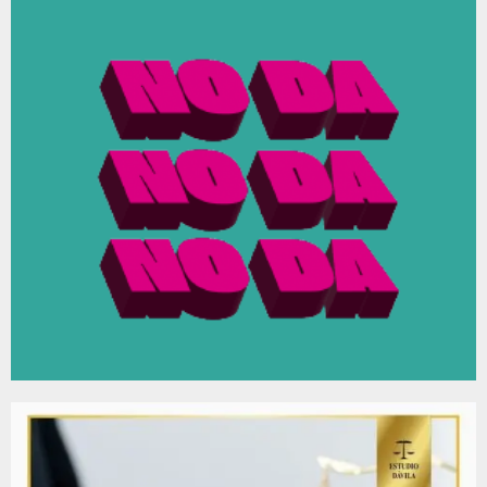
c
E
h
f
A
o
r
R
:
C
H