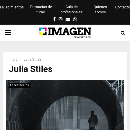
Farmacias de
Guía de
Quienes
Fallecimientos
Contacto
turno
profesionales
somos
Facebook
Instagram
Email
Whatsapp
PRIMARY
MENU
Inicio
Julia Stiles
Julia Stiles
Espectáculos