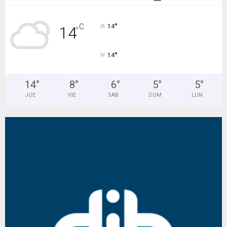
°
C
14
14
°
°
14
14
°
8
°
6
°
5
°
5
°
JUE
VIE
SAB
DOM
LUN