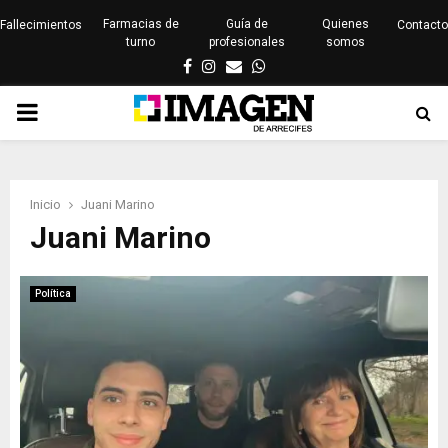
Farmacias de
Guía de
Quienes
Fallecimientos
Contacto
turno
profesionales
somos
Facebook
Instagram
Email
Whatsapp
PRIMARY
MENU
Inicio
Juani Marino
Juani Marino
Política