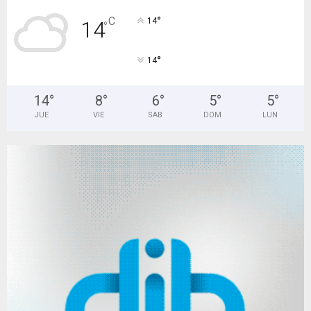
°
C
14
14
°
°
14
14
°
8
°
6
°
5
°
5
°
JUE
VIE
SAB
DOM
LUN