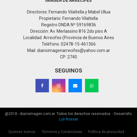
IMAGEN DE ARRECIFES
Directores: Fernando Vilaltella y Mabel Ullua
Propietario: Fernando Vilaltella
Registro DNDA Nº 59169836
Dirección: Av. Merlassino 816 2do piso A
Localidad: Arrecifes (Provincia de Buenos Aires
Teléfono: 02478-15-461366
Mail: diarioimagenarrecifes@yahoo.com.ar
CP: 2740
SEGUINOS
@2018 - diarioimagen.com.ar. Todos los derechos reservados. - Desarrollo:
Luli Rosset
Quienes somos
Términos y Condiciones
Política de privacidad