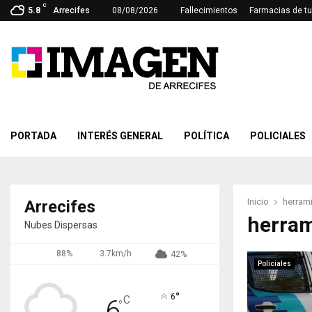
C
5.8
Arrecifes
08/08/2026
Fallecimientos
Farmacias de tu
PORTADA
INTERÉS GENERAL
POLÍTICA
POLICIALES
Inicio
herrami
Arrecifes
herram
Nubes Dispersas
88%
3.7km/h
42%
Policiales
°
6
C
6
°