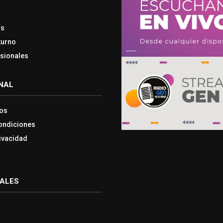
os
turno
esionales
NAL
os
ondiciones
rivacidad
IALES