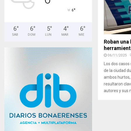
°
6
6
°
6
°
5
°
4
°
6
°
SAB
DOM
LUN
MAR
MIE
Roban una 
herramient
06/11/2025
Los dos casos 
de la ciudad d
ambos hurtos,
resultaron clav
autores y sus 