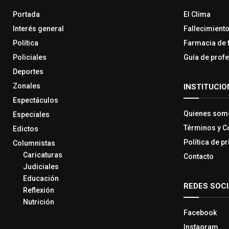
Portada
El Clima
Interés general
Fallecimient
Política
Farmacia de 
Policiales
Guía de prof
Deportes
Zonales
INSTITUCIO
Espectáculos
Quienes som
Especiales
Términos y C
Edictos
Política de p
Columnistas
Caricaturas
Contacto
Judiciales
Educación
REDES SOC
Reflexión
Nutrición
Facebook
Instagram