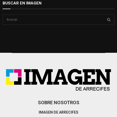
BUSCAR EN IMAGEN
S
e
a
S
r
c
E
h
f
A
o
r
R
:
C
H
SOBRE NOSOTROS
IMAGEN DE ARRECIFES