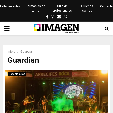
Farmacias de
Guía de
Quienes
Fallecimientos
Contacto
turno
profesionales
somos
Facebook
Instagram
Email
Whatsapp
PRIMARY
MENU
Inicio
Guardian
Guardian
Espectáculos