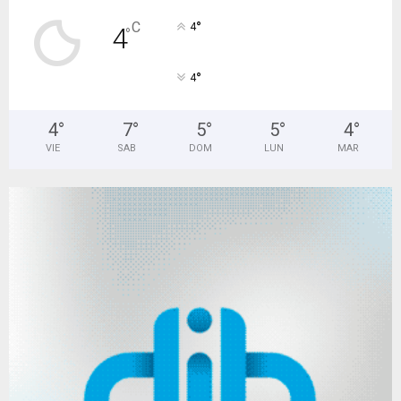
°
C
4
4
°
°
4
4
°
7
°
5
°
5
°
4
°
VIE
SAB
DOM
LUN
MAR