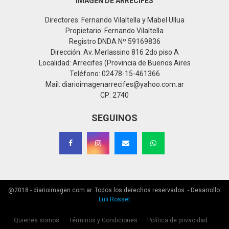
IMAGEN DE ARRECIFES
Directores: Fernando Vilaltella y Mabel Ullua
Propietario: Fernando Vilaltella
Registro DNDA Nº 59169836
Dirección: Av. Merlassino 816 2do piso A
Localidad: Arrecifes (Provincia de Buenos Aires
Teléfono: 02478-15-461366
Mail: diarioimagenarrecifes@yahoo.com.ar
CP: 2740
SEGUINOS
@2018 - diarioimagen.com.ar. Todos los derechos reservados. - Desarrollo:
Luli Rosset
Quienes somos
Términos y Condiciones
Política de privacidad