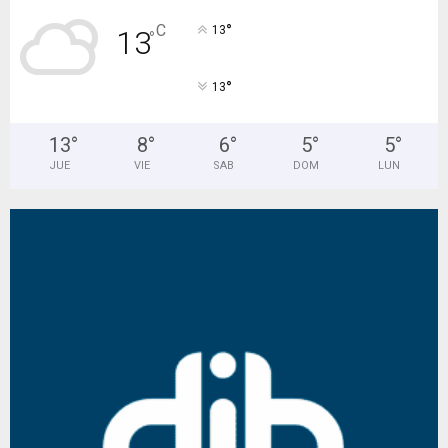
°
C
13
13
°
°
13
13
°
8
°
6
°
5
°
5
°
JUE
VIE
SAB
DOM
LUN