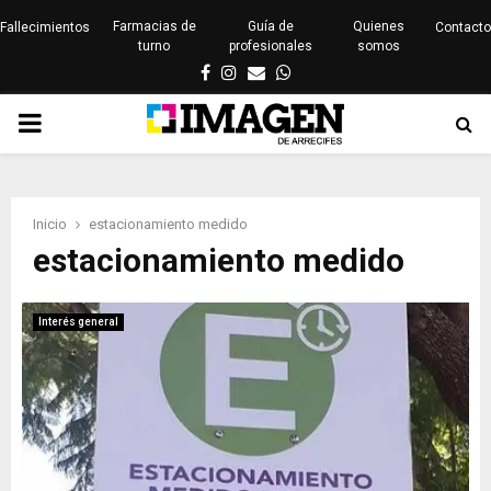
Farmacias de
Guía de
Quienes
Fallecimientos
Contacto
turno
profesionales
somos
Facebook
Instagram
Email
Whatsapp
PRIMARY
MENU
Inicio
estacionamiento medido
estacionamiento medido
Interés general