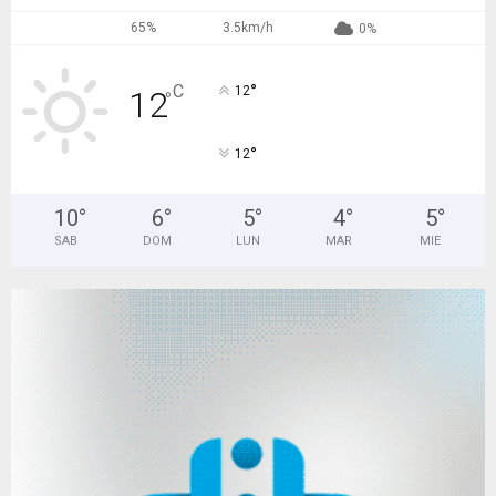
65%
3.5km/h
0%
°
C
12
12
°
°
12
10
°
6
°
5
°
4
°
5
°
SAB
DOM
LUN
MAR
MIE