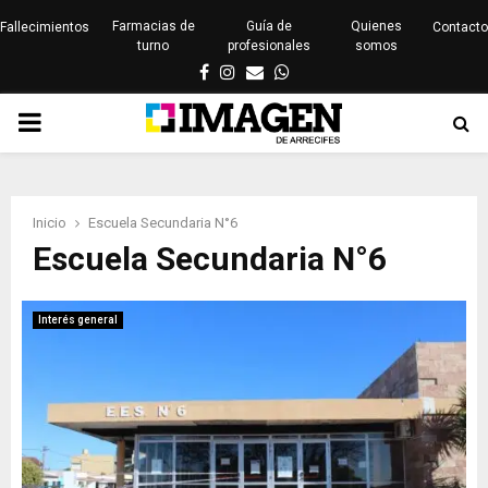
Farmacias de
Guía de
Quienes
Fallecimientos
Contacto
turno
profesionales
somos
Facebook
Instagram
Email
Whatsapp
PRIMARY
MENU
Inicio
Escuela Secundaria N°6
Escuela Secundaria N°6
Interés general