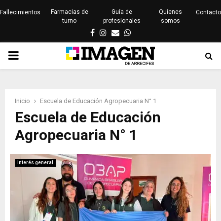
Farmacias de
Guía de
Quienes
Fallecimientos
Contacto
turno
profesionales
somos
Facebook
Instagram
Email
Whatsapp
PRIMARY
MENU
Inicio
Escuela de Educación Agropecuaria N° 1
Escuela de Educación
Agropecuaria N° 1
Interés general