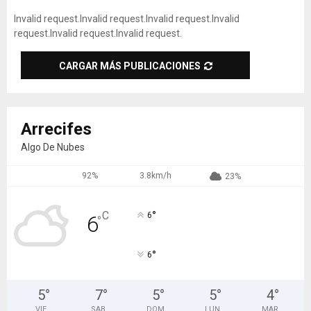
Invalid request.
Invalid request.
Invalid request.
Invalid
request.
Invalid request.
Invalid request.
CARGAR MÁS PUBLICACIONES
Arrecifes
Algo De Nubes
92%
3.8km/h
23%
°
C
6
6
°
°
6
5
°
7
°
5
°
5
°
4
°
VIE
SAB
DOM
LUN
MAR