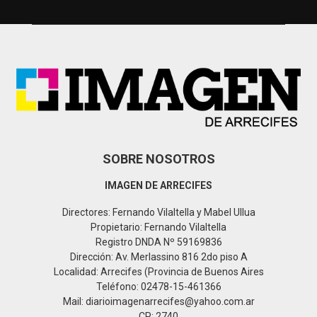
h
f
A
o
r
R
:
C
H
SOBRE NOSOTROS
IMAGEN DE ARRECIFES
Directores: Fernando Vilaltella y Mabel Ullua
Propietario: Fernando Vilaltella
Registro DNDA Nº 59169836
Dirección: Av. Merlassino 816 2do piso A
Localidad: Arrecifes (Provincia de Buenos Aires
Teléfono: 02478-15-461366
Mail: diarioimagenarrecifes@yahoo.com.ar
CP: 2740