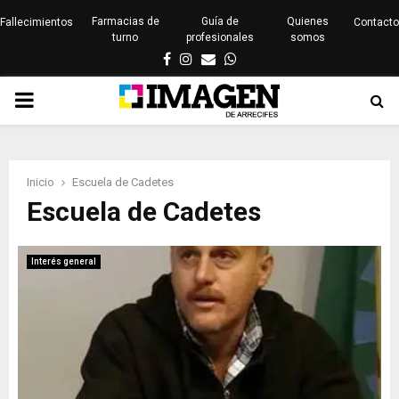
Farmacias de
Guía de
Quienes
Fallecimientos
Contacto
turno
profesionales
somos
Facebook
Instagram
Email
Whatsapp
PRIMARY
MENU
Inicio
Escuela de Cadetes
Escuela de Cadetes
Interés general