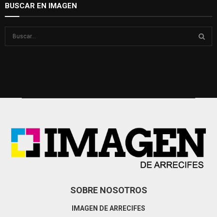
BUSCAR EN IMAGEN
S
e
a
S
r
c
E
h
f
A
o
r
R
:
C
H
SOBRE NOSOTROS
IMAGEN DE ARRECIFES