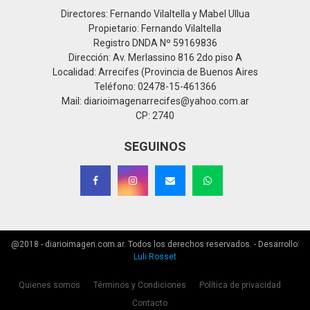
Directores: Fernando Vilaltella y Mabel Ullua
Propietario: Fernando Vilaltella
Registro DNDA Nº 59169836
Dirección: Av. Merlassino 816 2do piso A
Localidad: Arrecifes (Provincia de Buenos Aires
Teléfono: 02478-15-461366
Mail: diarioimagenarrecifes@yahoo.com.ar
CP: 2740
SEGUINOS
@2018 - diarioimagen.com.ar. Todos los derechos reservados. - Desarrollo:
Luli Rosset
Quienes somos
Términos y Condiciones
Política de privacidad
Contacto