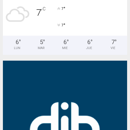
°
C
7
7
°
°
7
6
°
5
°
6
°
6
°
7
°
LUN
MAR
MIE
JUE
VIE