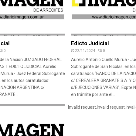
cial
Edicto Judicial
0
22/11/2024
0
l de la Nación JUZGADO FEDERAL
Aurelio Antonio Cuello Murua.- Ju
S 1 EDICTO JUDICIAL Aurelio
Subrogante de San Nicolás, en los
o Murua.- Juez Federal Subrogante
caratulados “BANCO DE LA NACI
, en los autos caratulados:
c/ CEREALERA GRANATE S.A. Y 
 NACION ARGENTINA c/
s/EJECUCIONES VARIAS”, Expte N
ANATE...
en trámite por ante el...
Invalid request.
Invalid request.
Inval