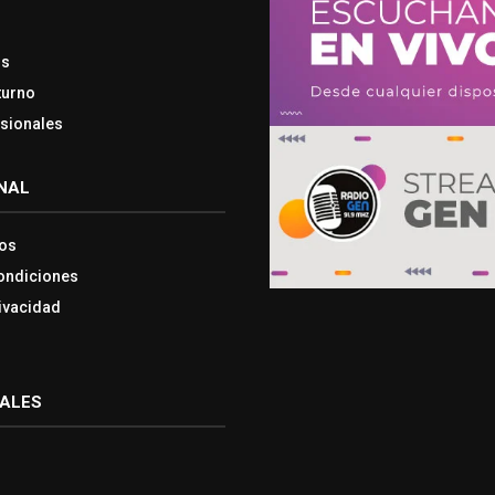
os
turno
esionales
NAL
os
ondiciones
rivacidad
IALES