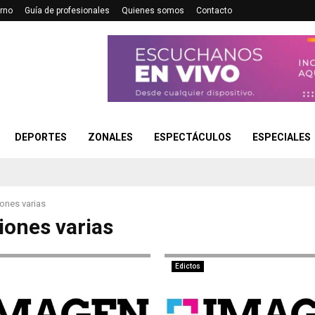
rno
Guía de profesionales
Quienes somos
Contacto
DEPORTES
ZONALES
ESPECTÁCULOS
ESPECIALES
ones varias
iones varias
Edictos