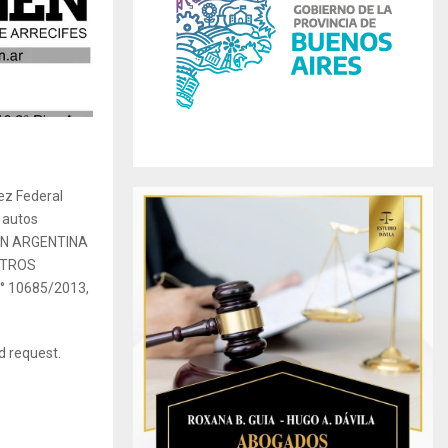
r
R
:
C
H
ez Federal
 autos
ON ARGENTINA
OTROS
° 10685/2013,
id request.