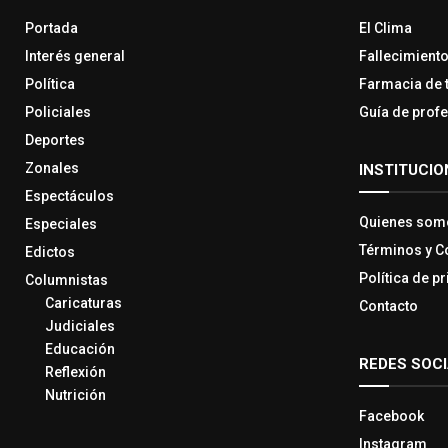
Portada
El Clima
Interés general
Fallecimient
Política
Farmacia de 
Policiales
Guía de prof
Deportes
Zonales
INSTITUCIO
Espectáculos
Quienes som
Especiales
Términos y C
Edictos
Política de p
Columnistas
Caricaturas
Contacto
Judiciales
Educación
REDES SOC
Reflexión
Nutrición
Facebook
Instagram