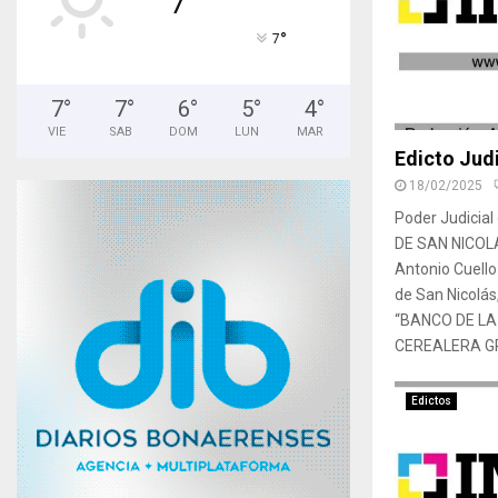
°
7
7
°
7
°
6
°
5
°
4
°
VIE
SAB
DOM
LUN
MAR
Edicto Judi
18/02/2025
Poder Judicia
DE SAN NICOLA
Antonio Cuell
de San Nicolás
“BANCO DE LA
CEREALERA GR
Edictos