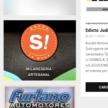
Edicto Judi
22/11/2024
Aurelio Antoni
Subrogante de 
caratulados 
c/ DONNOLA, 
s/EJECUCIONES
en trámite por..
CARG