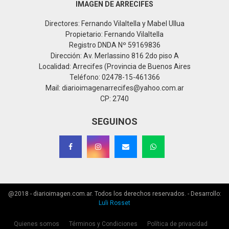
IMAGEN DE ARRECIFES
Directores: Fernando Vilaltella y Mabel Ullua
Propietario: Fernando Vilaltella
Registro DNDA Nº 59169836
Dirección: Av. Merlassino 816 2do piso A
Localidad: Arrecifes (Provincia de Buenos Aires
Teléfono: 02478-15-461366
Mail: diarioimagenarrecifes@yahoo.com.ar
CP: 2740
SEGUINOS
@2018 - diarioimagen.com.ar. Todos los derechos reservados. - Desarrollo:
Luli Rosset
Quienes somos
Términos y Condiciones
Política de privacidad