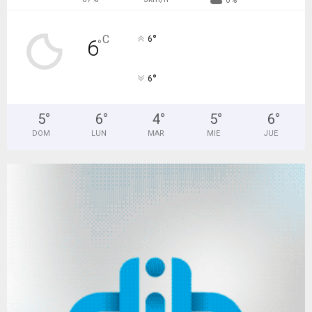
0%
°
C
6
6
°
°
6
5
°
6
°
4
°
5
°
6
°
DOM
LUN
MAR
MIE
JUE