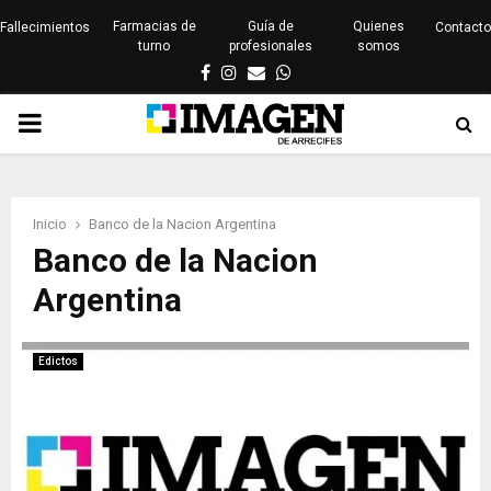
Farmacias de
Guía de
Quienes
Fallecimientos
Contacto
turno
profesionales
somos
Facebook
Instagram
Email
Whatsapp
PRIMARY
MENU
Inicio
Banco de la Nacion Argentina
Banco de la Nacion
Argentina
Edictos