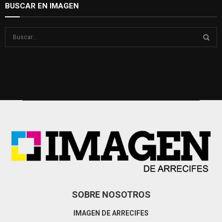
BUSCAR EN IMAGEN
S
e
a
S
r
c
E
h
f
A
o
r
R
:
C
H
SOBRE NOSOTROS
IMAGEN DE ARRECIFES