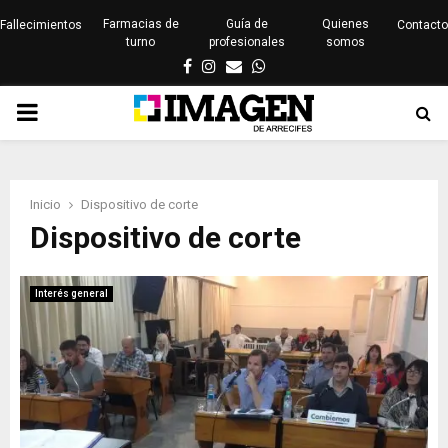
Farmacias de
Guía de
Quienes
Fallecimientos
Contacto
turno
profesionales
somos
Facebook
Instagram
Email
Whatsapp
PRIMARY
MENU
Inicio
Dispositivo de corte
Dispositivo de corte
Interés general