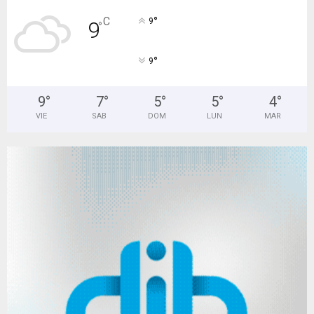
°
C
9
9
°
°
9
9
°
7
°
5
°
5
°
4
°
VIE
SAB
DOM
LUN
MAR