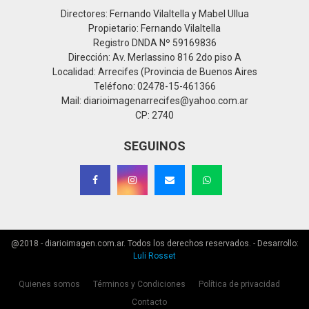
Directores: Fernando Vilaltella y Mabel Ullua
Propietario: Fernando Vilaltella
Registro DNDA Nº 59169836
Dirección: Av. Merlassino 816 2do piso A
Localidad: Arrecifes (Provincia de Buenos Aires
Teléfono: 02478-15-461366
Mail: diarioimagenarrecifes@yahoo.com.ar
CP: 2740
SEGUINOS
@2018 - diarioimagen.com.ar. Todos los derechos reservados. - Desarrollo:
Luli Rosset
Quienes somos
Términos y Condiciones
Política de privacidad
Contacto