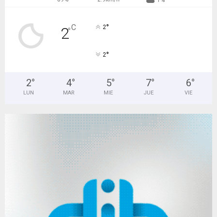
1%
°
C
2
2
°
°
2
2
°
4
°
5
°
7
°
6
°
LUN
MAR
MIE
JUE
VIE