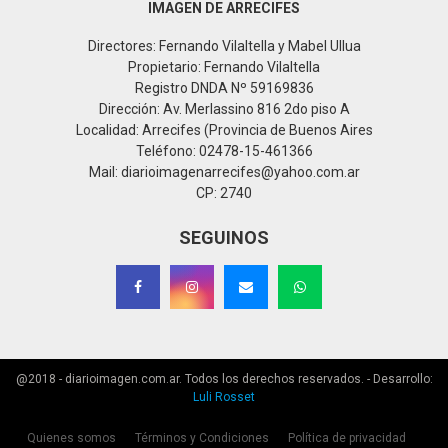
IMAGEN DE ARRECIFES
Directores: Fernando Vilaltella y Mabel Ullua
Propietario: Fernando Vilaltella
Registro DNDA Nº 59169836
Dirección: Av. Merlassino 816 2do piso A
Localidad: Arrecifes (Provincia de Buenos Aires
Teléfono: 02478-15-461366
Mail: diarioimagenarrecifes@yahoo.com.ar
CP: 2740
SEGUINOS
@2018 - diarioimagen.com.ar. Todos los derechos reservados. - Desarrollo:
Luli Rosset
Quienes somos
Términos y Condiciones
Política de privacidad