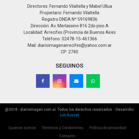
Directores: Fernando Vilaltella y Mabel Ullua
Propietario: Fernando Vilaltella
Registro DNDA Nº 59169836
Dirección: Av. Merlassino 816 2do piso A
Localidad: Arrecifes (Provincia de Buenos Aires
Teléfono: 02478-15-461366
Mail: diarioimagenarrecifes@yahoo.com.ar
CP: 2740
SEGUINOS
@2018 - diarioimagen.com.ar. Todos los derechos reservados. - Desarrollo:
Luli Rosset
Quienes somos
Términos y Condiciones
Política de privacidad
Contacto