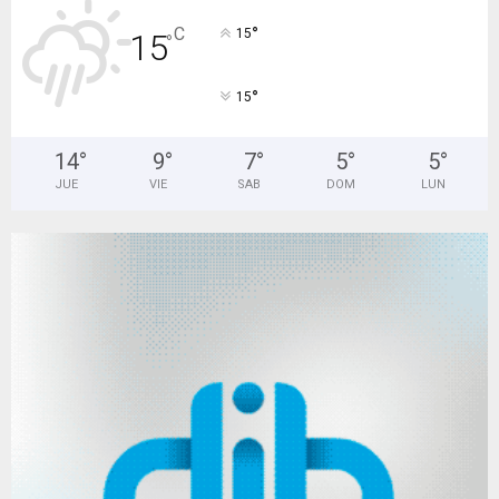
°
C
15
15
°
°
15
14
°
9
°
7
°
5
°
5
°
JUE
VIE
SAB
DOM
LUN