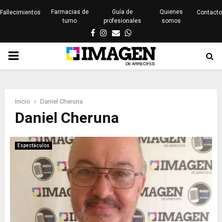
Farmacias de
Guía de
Quienes
Fallecimientos
Contacto
turno
profesionales
somos
Facebook
Instagram
Email
Whatsapp
PRIMARY
MENU
Inicio
Daniel Cheruna
Daniel Cheruna
Espectáculos