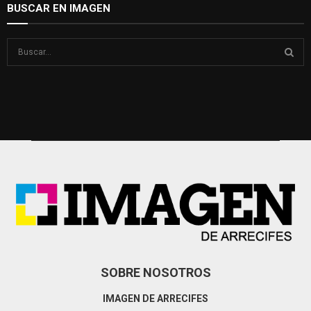
BUSCAR EN IMAGEN
S
e
a
S
r
c
E
h
f
A
o
r
R
:
C
H
SOBRE NOSOTROS
IMAGEN DE ARRECIFES