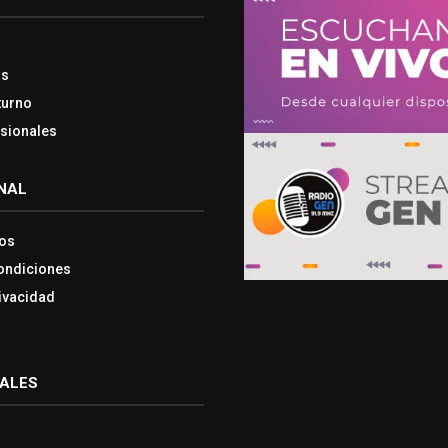
os
turno
esionales
NAL
os
ondiciones
rivacidad
IALES