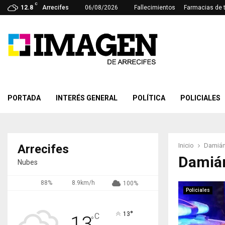
C
12.8
Arrecifes
06/08/2026
Fallecimientos
Farmacias de 
PORTADA
INTERÉS GENERAL
POLÍTICA
POLICIALES
Inicio
Damián
Arrecifes
Damiá
Nubes
88%
8.9km/h
100%
Policiales
°
13
C
13
°