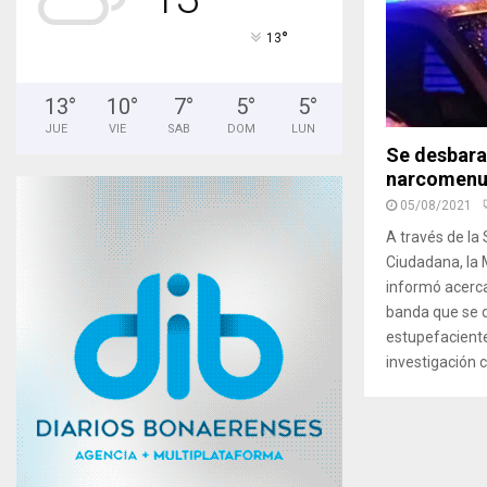
°
13
13
°
10
°
7
°
5
°
5
°
JUE
VIE
SAB
DOM
LUN
Se desbara
narcomen
05/08/2021
A través de la
Ciudadana, la 
informó acerc
banda que se d
estupefaciente
investigación 