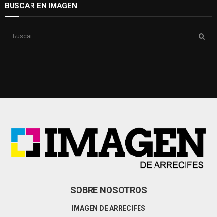
BUSCAR EN IMAGEN
S
e
a
S
r
c
E
h
f
A
o
r
R
:
C
H
SOBRE NOSOTROS
IMAGEN DE ARRECIFES