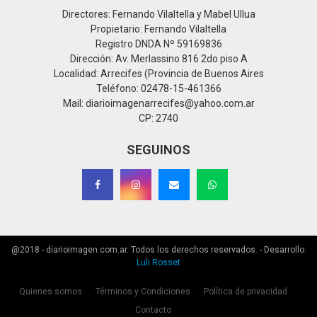
Directores: Fernando Vilaltella y Mabel Ullua
Propietario: Fernando Vilaltella
Registro DNDA Nº 59169836
Dirección: Av. Merlassino 816 2do piso A
Localidad: Arrecifes (Provincia de Buenos Aires
Teléfono: 02478-15-461366
Mail: diarioimagenarrecifes@yahoo.com.ar
CP: 2740
SEGUINOS
@2018 - diarioimagen.com.ar. Todos los derechos reservados. - Desarrollo:
Luli Rosset
Quienes somos
Términos y Condiciones
Política de privacidad
Contacto