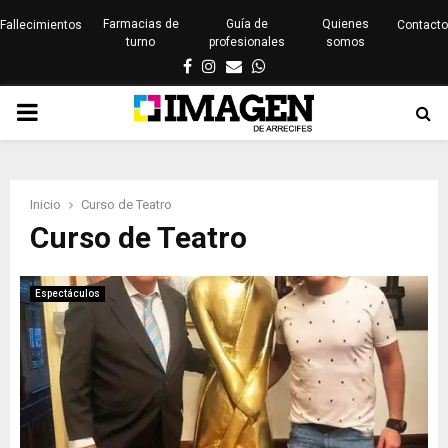
Farmacias de
Guía de
Quienes
Fallecimientos
Contacto
turno
profesionales
somos
Facebook
Instagram
Email
Whatsapp
PRIMARY
MENU
Inicio
Curso de Teatro
Curso de Teatro
Espectáculos