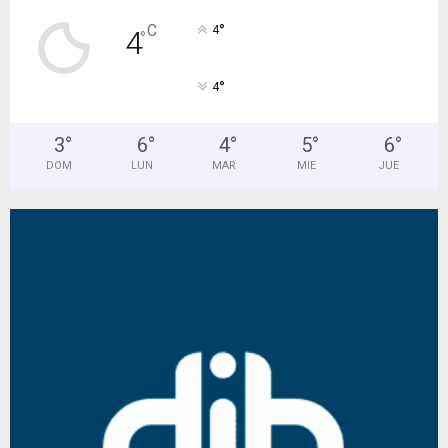
°
C
4
4
°
°
4
3
°
6
°
4
°
5
°
6
°
DOM
LUN
MAR
MIE
JUE