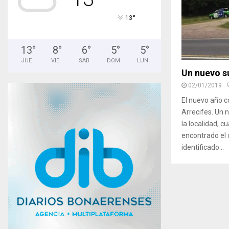
°
13
13
°
8
°
6
°
5
°
5
°
JUE
VIE
SAB
DOM
LUN
Un nuevo su
02/01/2019
El nuevo año 
Arrecifes. Un 
la localidad, 
encontrado el 
identificado...