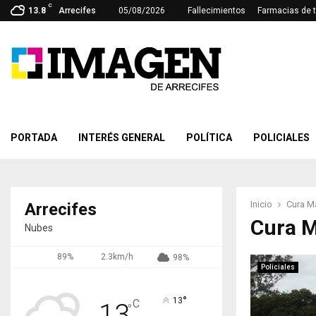
C
13.8
Arrecifes
05/08/2026
Fallecimientos
Farmacias de 
PORTADA
INTERÉS GENERAL
POLÍTICA
POLICIALES
Inicio
Cura Ma
Arrecifes
Cura M
Nubes
89%
2.3km/h
98%
Policiales
°
13
C
13
°