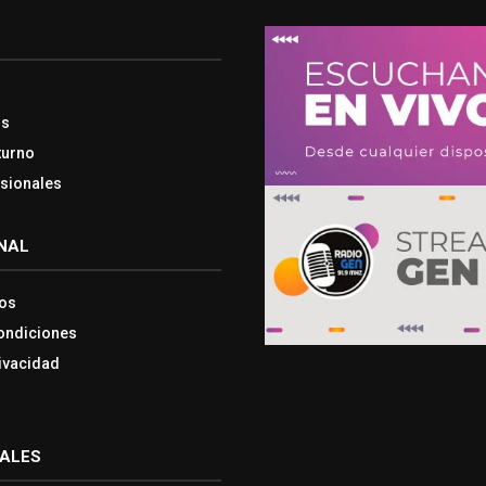
os
turno
esionales
NAL
os
ondiciones
rivacidad
IALES