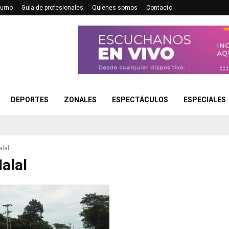
turno
Guía de profesionales
Quienes somos
Contacto
DEPORTES
ZONALES
ESPECTÁCULOS
ESPECIALES
lal
alal