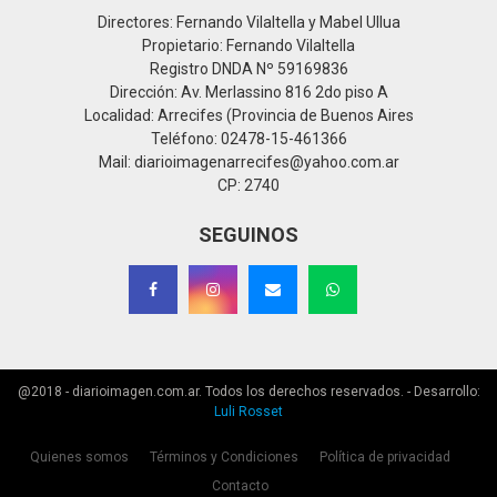
Directores: Fernando Vilaltella y Mabel Ullua
Propietario: Fernando Vilaltella
Registro DNDA Nº 59169836
Dirección: Av. Merlassino 816 2do piso A
Localidad: Arrecifes (Provincia de Buenos Aires
Teléfono: 02478-15-461366
Mail: diarioimagenarrecifes@yahoo.com.ar
CP: 2740
SEGUINOS
@2018 - diarioimagen.com.ar. Todos los derechos reservados. - Desarrollo:
Luli Rosset
Quienes somos
Términos y Condiciones
Política de privacidad
Contacto