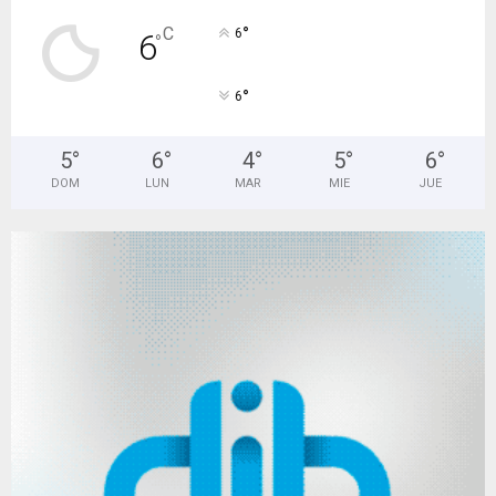
°
C
6
6
°
°
6
5
°
6
°
4
°
5
°
6
°
DOM
LUN
MAR
MIE
JUE