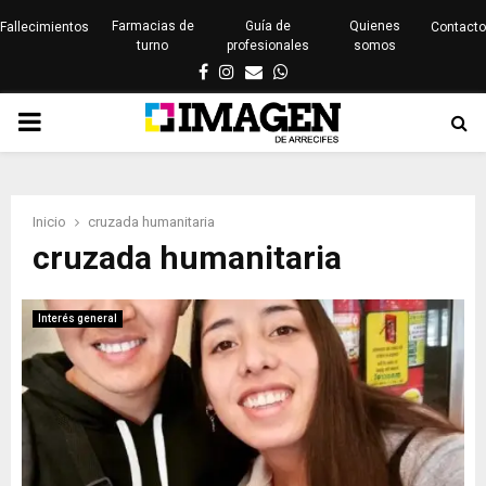
Farmacias de
Guía de
Quienes
Fallecimientos
Contacto
turno
profesionales
somos
Facebook
Instagram
Email
Whatsapp
PRIMARY
MENU
Inicio
cruzada humanitaria
cruzada humanitaria
Interés general