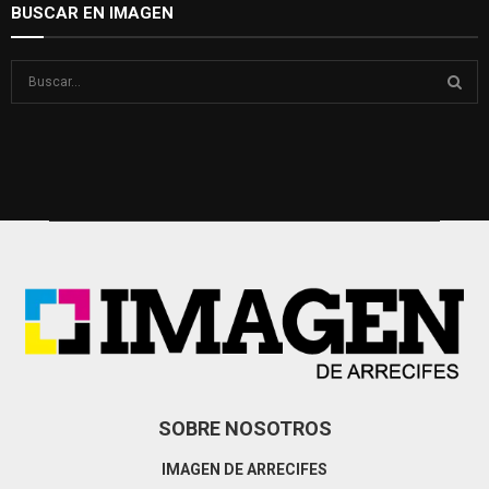
BUSCAR EN IMAGEN
S
e
a
S
r
c
E
h
f
A
o
r
R
:
C
H
SOBRE NOSOTROS
IMAGEN DE ARRECIFES