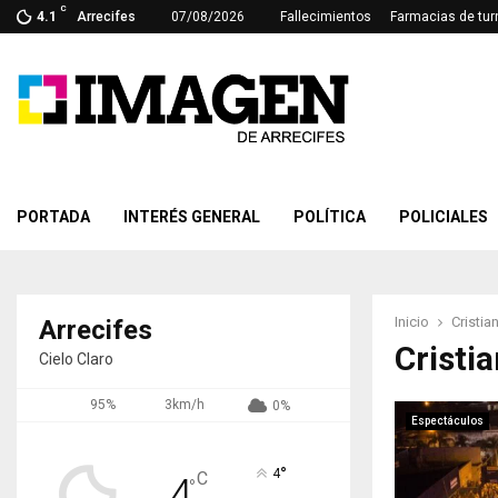
C
4.1
Arrecifes
07/08/2026
Fallecimientos
Farmacias de tur
PORTADA
INTERÉS GENERAL
POLÍTICA
POLICIALES
Inicio
Cristian
Arrecifes
Cristia
Cielo Claro
95%
3km/h
0%
Espectáculos
°
4
C
4
°