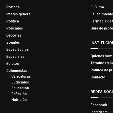
Portada
El Clima
Interés general
Fallecimient
Política
Farmacia de 
Policiales
Guía de prof
Deportes
Zonales
INSTITUCIO
Espectáculos
Quienes som
Especiales
Términos y C
Edictos
Política de p
Columnistas
Caricaturas
Contacto
Judiciales
Educación
REDES SOC
Reflexión
Nutrición
Facebook
Instagram