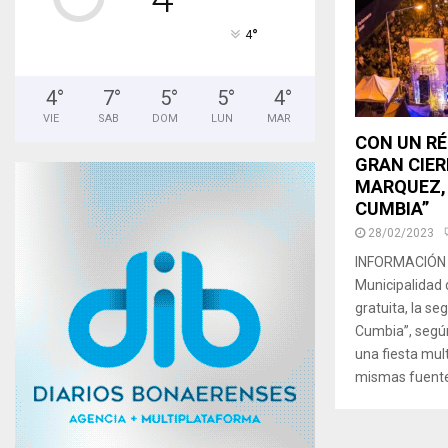
°
4
4
°
7
°
5
°
5
°
4
°
VIE
SAB
DOM
LUN
MAR
CON UN RÉ
GRAN CIER
MARQUEZ, 
CUMBIA”
28/02/2023
INFORMACIÓN O
Municipalidad 
gratuita, la se
Cumbia”, según
una fiesta mult
mismas fuentes 