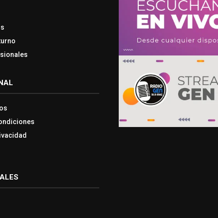
os
turno
esionales
NAL
os
ondiciones
rivacidad
IALES