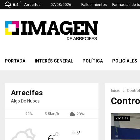
C
6.4
Arrecifes
07/08/2026
Fallecimientos
Farmacias de t
PORTADA
INTERÉS GENERAL
POLÍTICA
POLICIALES
Inicio
Contro
Arrecifes
Contro
Algo De Nubes
92%
3.8km/h
23%
Zonales
°
6
C
6
°