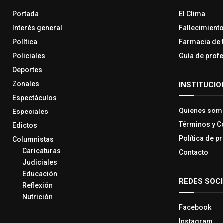
Portada
El Clima
Interés general
Fallecimient
Política
Farmacia de 
Policiales
Guía de prof
Deportes
Zonales
INSTITUCIO
Espectáculos
Quienes som
Especiales
Términos y C
Edictos
Política de p
Columnistas
Caricaturas
Contacto
Judiciales
Educación
REDES SOC
Reflexión
Nutrición
Facebook
Instagram