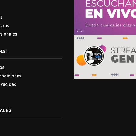
os
turno
esionales
NAL
os
ondiciones
rivacidad
IALES