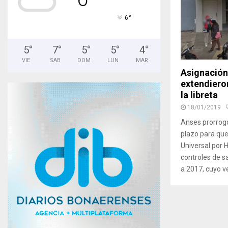
°
6
5
°
7
°
5
°
5
°
4
°
VIE
SAB
DOM
LUN
MAR
Asignación 
extendieron
la libreta
18/01/2019
Anses prorrogó 
plazo para que 
Universal por H
controles de s
a 2017, cuyo v