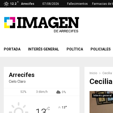
C
12.2
Arrecifes
07/08/2026
Fallecimientos
Farmacias de 
PORTADA
INTERÉS GENERAL
POLÍTICA
POLICIALES
Inicio
Cecilia
Arrecifes
Cecili
Cielo Claro
52%
3.6km/h
0%
Interés general
°
13
C
13
°