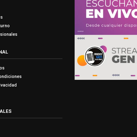
os
turno
esionales
NAL
os
ondiciones
rivacidad
IALES