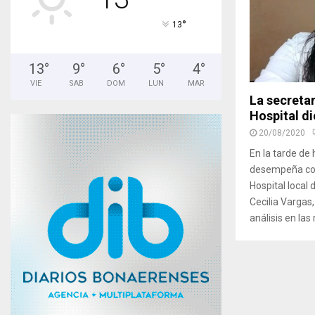
°
13
13
°
9
°
6
°
5
°
4
°
VIE
SAB
DOM
LUN
MAR
La secretar
Hospital di
20/08/2020
En la tarde de
desempeña como
Hospital local 
Cecilia Vargas
análisis en las 