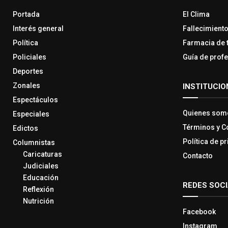
Portada
El Clima
Interés general
Fallecimient
Política
Farmacia de 
Policiales
Guía de prof
Deportes
Zonales
INSTITUCIO
Espectáculos
Quienes som
Especiales
Términos y C
Edictos
Política de p
Columnistas
Caricaturas
Contacto
Judiciales
Educación
REDES SOC
Reflexión
Nutrición
Facebook
Instagram