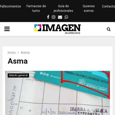
Farmacias de
Guía de
Quienes
Fallecimientos
Contacto
turno
profesionales
somos
Facebook
Instagram
Email
Whatsapp
PRIMARY
MENU
Inicio
Asma
Asma
Interés general