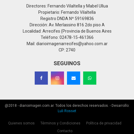
Directores: Fernando Vilaltella y Mabel Ullua
Propietario: Fernando Vilaltella
Registro DNDA Nº 59169836
Dirección: Av. Merlassino 816 2do piso A
Localidad: Arrecifes (Provincia de Buenos Aires
Teléfono: 02478-15-461366
Mail: diarioimagenarrecifes@yahoo.com.ar
CP: 2740
SEGUINOS
@2018 - diarioimagen.com.ar. Todos los derechos reservados. - Desarrollo:
Luli Rosset
Quienes somos
Términos y Condiciones
Política de privacidad
Contacto