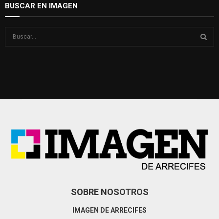
BUSCAR EN IMAGEN
S
e
a
S
r
c
E
h
f
A
o
r
R
:
C
H
SOBRE NOSOTROS
IMAGEN DE ARRECIFES