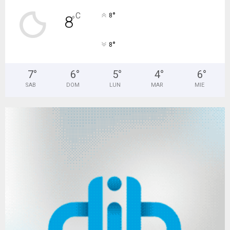
°
C
8
8
°
°
8
7
°
6
°
5
°
4
°
6
°
SAB
DOM
LUN
MAR
MIE