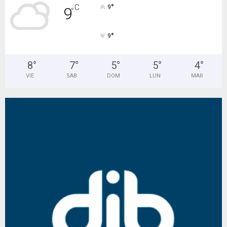
°
C
9
9
°
°
9
8
°
7
°
5
°
5
°
4
°
VIE
SAB
DOM
LUN
MAR