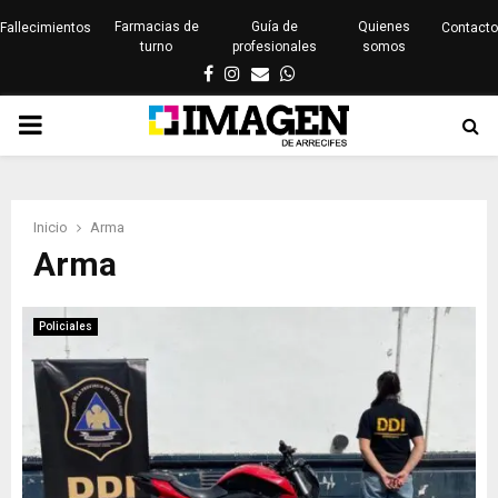
Farmacias de
Guía de
Quienes
Fallecimientos
Contacto
turno
profesionales
somos
Facebook
Instagram
Email
Whatsapp
PRIMARY
MENU
Inicio
Arma
Arma
Policiales